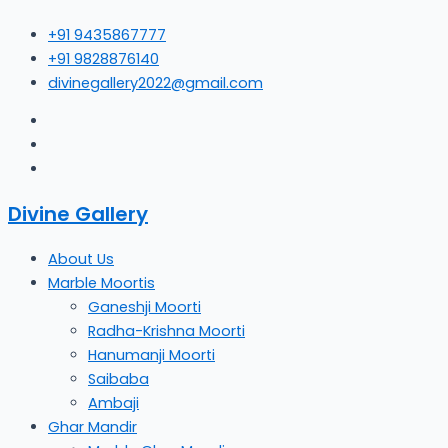
Skip
+91 9435867777
to
+91 9828876140
content
divinegallery2022@gmail.com
Divine Gallery
About Us
Marble Moortis
Ganeshji Moorti
Radha-Krishna Moorti
Hanumanji Moorti
Saibaba
Ambaji
Ghar Mandir