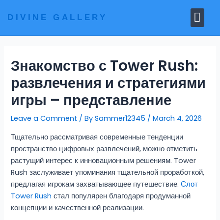
Skip
Me
to
DIVINE GALLERY
MARBLE MOORTIS
GHAR MANDIR
content
Знакомство с Tower Rush:
развлечения и стратегиями
игры – представление
Leave a Comment
/ By
Sammer12345
/
March 4, 2026
Тщательно рассматривая современные тенденции
пространство цифровых развлечений, можно отметить
растущий интерес к инновационным решениям. Tower
Rush заслуживает упоминания тщательной проработкой,
предлагая игрокам захватывающее путешествие.
Слот
Tower Rush
стал популярен благодаря продуманной
концепции и качественной реализации.