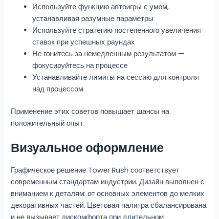
Используйте функцию автоигры с умом,
устанавливая разумные параметры
Используйте стратегию постепенного увеличения
ставок при успешных раундах
Не гонитесь за немедленным результатом —
фокусируйтесь на процессе
Устанавливайте лимиты на сессию для контроля
над процессом
Применение этих советов повышает шансы на
положительный опыт.
Визуальное оформление
Графическое решение Tower Rush соответствует
современным стандартам индустрии. Дизайн выполнен с
вниманием к деталям: от основных элементов до мелких
декоративных частей. Цветовая палитра сбалансирована
и не вызывает дискомфорта при длительном