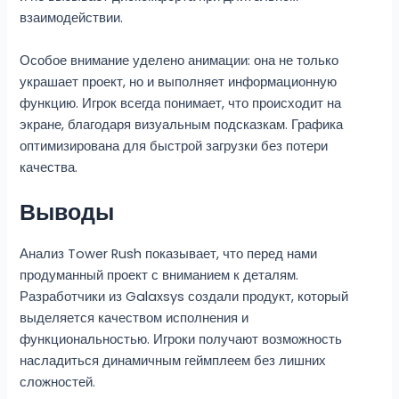
взаимодействии.
Особое внимание уделено анимации: она не только
украшает проект, но и выполняет информационную
функцию. Игрок всегда понимает, что происходит на
экране, благодаря визуальным подсказкам. Графика
оптимизирована для быстрой загрузки без потери
качества.
Выводы
Анализ Tower Rush показывает, что перед нами
продуманный проект с вниманием к деталям.
Разработчики из Galaxsys создали продукт, который
выделяется качеством исполнения и
функциональностью. Игроки получают возможность
насладиться динамичным геймплеем без лишних
сложностей.