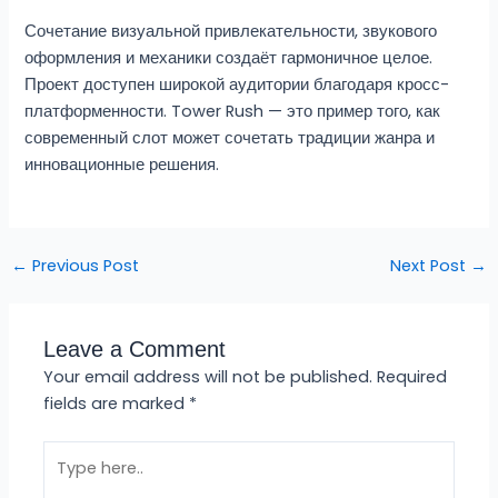
Сочетание визуальной привлекательности, звукового
оформления и механики создаёт гармоничное целое.
Проект доступен широкой аудитории благодаря кросс-
платформенности. Tower Rush — это пример того, как
современный слот может сочетать традиции жанра и
инновационные решения.
←
Previous Post
Next Post
→
Leave a Comment
Your email address will not be published.
Required
fields are marked
*
Type
here..