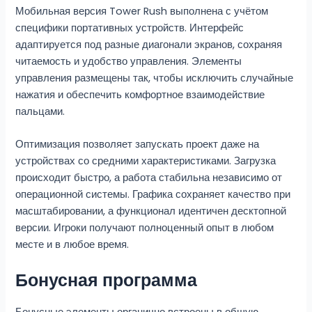
Мобильная версия Tower Rush выполнена с учётом
специфики портативных устройств. Интерфейс
адаптируется под разные диагонали экранов, сохраняя
читаемость и удобство управления. Элементы
управления размещены так, чтобы исключить случайные
нажатия и обеспечить комфортное взаимодействие
пальцами.
Оптимизация позволяет запускать проект даже на
устройствах со средними характеристиками. Загрузка
происходит быстро, а работа стабильна независимо от
операционной системы. Графика сохраняет качество при
масштабировании, а функционал идентичен десктопной
версии. Игроки получают полноценный опыт в любом
месте и в любое время.
Бонусная программа