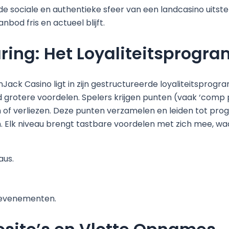
 de sociale en authentieke sfeer van een landcasino uits
bod fris en actueel blijft.
aring: Het Loyaliteitsprog
k Casino ligt in zijn gestructureerde loyaliteitsprogra
ijd grotere voordelen. Spelers krijgen punten (vaak ‘comp
 of verliezen. Deze punten verzamelen en leiden tot progre
en. Elk niveau brengt tastbare voordelen met zich mee, w
aus.
 evenementen.