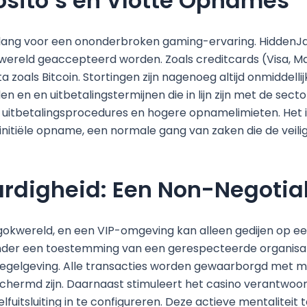
osito’s en Vlotte Opnames
belang voor een ononderbroken gaming-ervaring. HiddenJ
wereld geaccepteerd worden. Zoals creditcards (Visa, Mast
 zoals Bitcoin. Stortingen zijn nagenoeg altijd onmiddell
 en en uitbetalingstermijnen die in lijn zijn met de sect
e uitbetalingsprocedures en hogere opnamelimieten. Het i
 initiële opname, een normale gang van zaken die de veili
ardigheid: Een Non-Negotia
 gokwereld, en een VIP-omgeving kan alleen gedijen op ee
der een toestemming van een gerespecteerde organisati
 regelgeving. Alle transacties worden gewaarborgd met 
chermd zijn. Daarnaast stimuleert het casino verantwoord
zelfuitsluiting in te configureren. Deze actieve mentaliteit