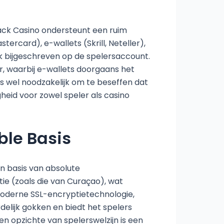
ack Casino ondersteunt een ruim
ercard), e-wallets (Skrill, Neteller),
ijk bijgeschreven op de spelersaccount.
or, waarbij e-wallets doorgaans het
s wel noodzakelijk om te beseffen dat
gheid voor zowel speler als casino
ble Basis
n basis van absolute
e (zoals die van Curaçao), wat
moderne SSL-encryptietechnologie,
elijk gokken en biedt het spelers
 ten opzichte van spelerswelzijn is een