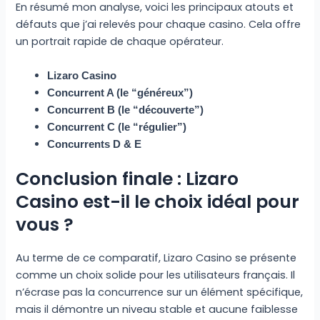
En résumé mon analyse, voici les principaux atouts et
défauts que j’ai relevés pour chaque casino. Cela offre
un portrait rapide de chaque opérateur.
Lizaro Casino
Concurrent A (le “généreux”)
Concurrent B (le “découverte”)
Concurrent C (le “régulier”)
Concurrents D & E
Conclusion finale : Lizaro
Casino est-il le choix idéal pour
vous ?
Au terme de ce comparatif, Lizaro Casino se présente
comme un choix solide pour les utilisateurs français. Il
n’écrase pas la concurrence sur un élément spécifique,
mais il démontre un niveau stable et aucune faiblesse