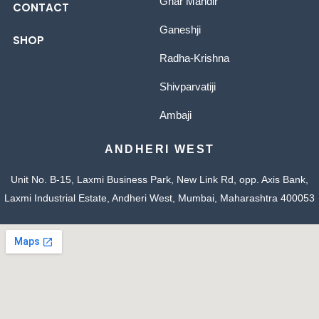
Ghar Mandir
CONTACT
Ganeshji
SHOP
Radha-Krishna
Shivparvatiji
Ambaji
ANDHERI WEST
Unit No. B-15, Laxmi Business Park, New Link Rd, opp. Axis Bank,
Laxmi Industrial Estate, Andheri West, Mumbai, Maharashtra 400053