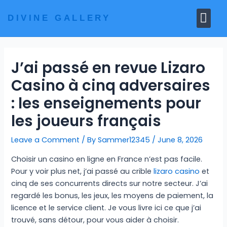
Skip
Me
to
DIVINE GALLERY
MARBLE MOORTIS
GHAR MANDIR
content
J’ai passé en revue Lizaro
Casino à cinq adversaires
: les enseignements pour
les joueurs français
Leave a Comment
/ By
Sammer12345
/
June 8, 2026
Choisir un casino en ligne en France n’est pas facile.
Pour y voir plus net, j’ai passé au crible
lizaro casino
et
cinq de ses concurrents directs sur notre secteur. J’ai
regardé les bonus, les jeux, les moyens de paiement, la
licence et le service client. Je vous livre ici ce que j’ai
trouvé, sans détour, pour vous aider à choisir.