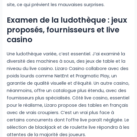
site, ce qui prévient les mauvaises surprises.
Examen de la ludothèque : jeux
proposés, fournisseurs et live
casino
Une ludothèque variée, c’est essentiel. J’ai examiné la
diversité des machines à sous, des jeux de table et la
niveau du live casino. Lizaro Casino collabore avec des
poids lourds comme NetEnt et Pragmatic Play, un
garantie de qualité visuelle et d’équité. Un autre casino,
néanmoins, offre un catalogue plus étendu, avec des
fournisseurs plus spécialisés. Côté live casino, essentiel
pour le réalisme, Lizaro propose des tables en français
avec de vrais croupiers. C’est un vrai plus face à
certains concurrents dont l’offre live paraît négligée. Le
sélection de blackjack et de roulette live répondra à les
attentes de la majorité des joueurs.