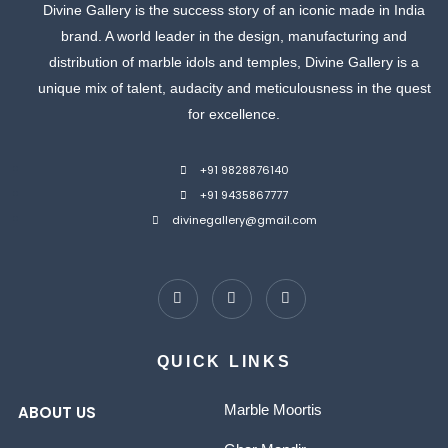
Divine Gallery is the success story of an iconic made in India
brand. A world leader in the design, manufacturing and
distribution of marble idols and temples, Divine Gallery is a
unique mix of talent, audacity and meticulousness in the quest
for excellence.
+91 9828876140
+91 9435867777
divinegallery@gmail.com
QUICK LINKS
Marble Moortis
ABOUT US