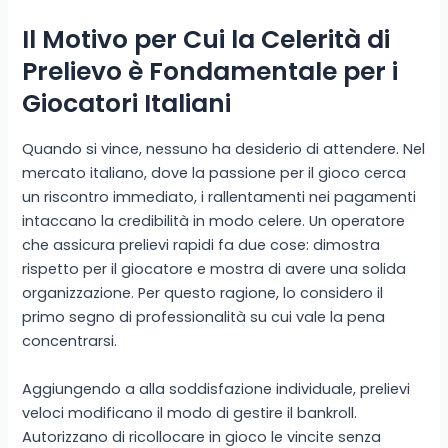
Il Motivo per Cui la Celerità di
Prelievo è Fondamentale per i
Giocatori Italiani
Quando si vince, nessuno ha desiderio di attendere. Nel
mercato italiano, dove la passione per il gioco cerca
un riscontro immediato, i rallentamenti nei pagamenti
intaccano la credibilità in modo celere. Un operatore
che assicura prelievi rapidi fa due cose: dimostra
rispetto per il giocatore e mostra di avere una solida
organizzazione. Per questo ragione, lo considero il
primo segno di professionalità su cui vale la pena
concentrarsi.
Aggiungendo a alla soddisfazione individuale, prelievi
veloci modificano il modo di gestire il bankroll.
Autorizzano di ricollocare in gioco le vincite senza