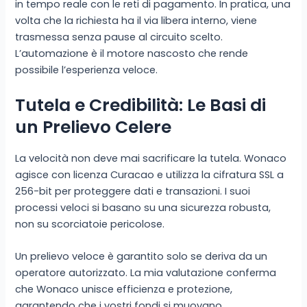
in tempo reale con le reti di pagamento. In pratica, una
volta che la richiesta ha il via libera interno, viene
trasmessa senza pause al circuito scelto.
L’automazione è il motore nascosto che rende
possibile l’esperienza veloce.
Tutela e Credibilità: Le Basi di
un Prelievo Celere
La velocità non deve mai sacrificare la tutela. Wonaco
agisce con licenza Curacao e utilizza la cifratura SSL a
256-bit per proteggere dati e transazioni. I suoi
processi veloci si basano su una sicurezza robusta,
non su scorciatoie pericolose.
Un prelievo veloce è garantito solo se deriva da un
operatore autorizzato. La mia valutazione conferma
che Wonaco unisce efficienza e protezione,
garantendo che i vostri fondi si muovano