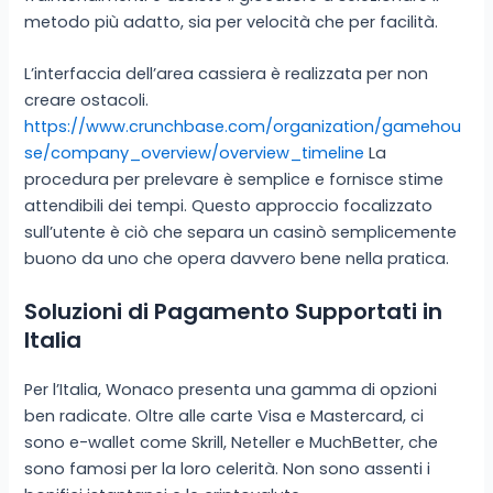
metodo più adatto, sia per velocità che per facilità.
L’interfaccia dell’area cassiera è realizzata per non
creare ostacoli.
https://www.crunchbase.com/organization/gamehou
se/company_overview/overview_timeline
La
procedura per prelevare è semplice e fornisce stime
attendibili dei tempi. Questo approccio focalizzato
sull’utente è ciò che separa un casinò semplicemente
buono da uno che opera davvero bene nella pratica.
Soluzioni di Pagamento Supportati in
Italia
Per l’Italia, Wonaco presenta una gamma di opzioni
ben radicate. Oltre alle carte Visa e Mastercard, ci
sono e-wallet come Skrill, Neteller e MuchBetter, che
sono famosi per la loro celerità. Non sono assenti i