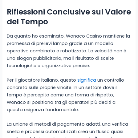
Riflessioni Conclusive sul Valore
del Tempo
Da quanto ho esaminato, Wonaco Casino mantiene la
promessa di prelievi lampo grazie a un modello
operativo combinato e robotizzato. La velocità non è
uno slogan pubblicitario, ma il risultato di scelte
tecnologiche e organizzative precise.
Per il giocatore italiano, questo
significa
un controllo
concreto sulle proprie vincite. In un settore dove il
tempo è percepito come una forma di rispetto,
Wonaco si posiziona tra gli operatori più dediti a
questa esigenza fondamentale.
La unione di metodi di pagamento adatti, una verifica
snella e processi automatizzati crea un flusso quasi