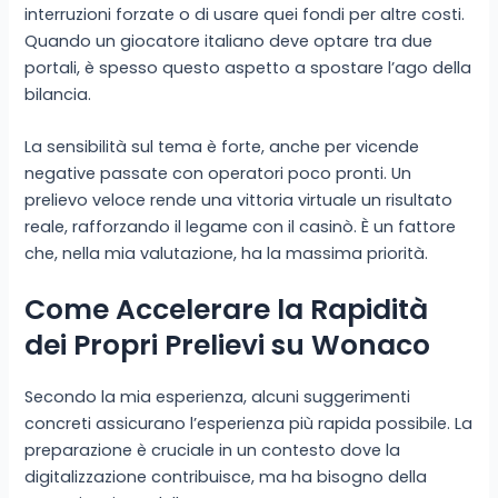
interruzioni forzate o di usare quei fondi per altre costi.
Quando un giocatore italiano deve optare tra due
portali, è spesso questo aspetto a spostare l’ago della
bilancia.
La sensibilità sul tema è forte, anche per vicende
negative passate con operatori poco pronti. Un
prelievo veloce rende una vittoria virtuale un risultato
reale, rafforzando il legame con il casinò. È un fattore
che, nella mia valutazione, ha la massima priorità.
Come Accelerare la Rapidità
dei Propri Prelievi su Wonaco
Secondo la mia esperienza, alcuni suggerimenti
concreti assicurano l’esperienza più rapida possibile. La
preparazione è cruciale in un contesto dove la
digitalizzazione contribuisce, ma ha bisogno della