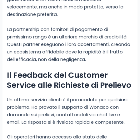
velocemente, ma anche in modo protetto, verso la
destinazione preferita.
La partnership con fornitori di pagamento di
primissimo rango è un ulteriore marchio di credibilità.
Questi partner eseguono i loro accertamenti, creando
un ecosistema affidabile dove la rapidità è il frutto
dell’efficacia, non della negligenza.
Il Feedback del Customer
Service alle Richieste di Prelievo
Un ottimo servizio clienti è il paracadute per qualsiasi
problema. Ho provato il supporto di Wonaco con
domande sui prelievi, contattandoli via chat live e
email. La risposta si è rivelata rapida e competente.
Gli operatori hanno accesso allo stato delle