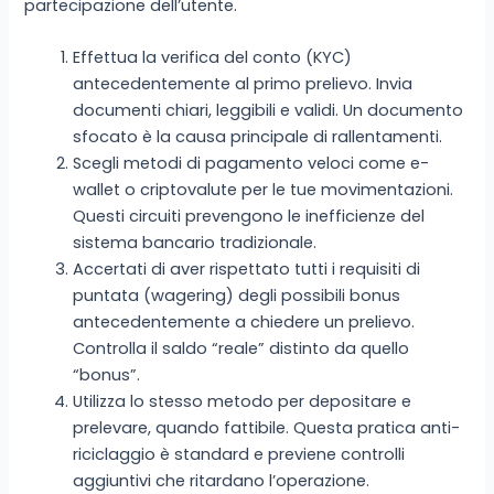
partecipazione dell’utente.
Effettua la verifica del conto (KYC)
antecedentemente al primo prelievo. Invia
documenti chiari, leggibili e validi. Un documento
sfocato è la causa principale di rallentamenti.
Scegli metodi di pagamento veloci come e-
wallet o criptovalute per le tue movimentazioni.
Questi circuiti prevengono le inefficienze del
sistema bancario tradizionale.
Accertati di aver rispettato tutti i requisiti di
puntata (wagering) degli possibili bonus
antecedentemente a chiedere un prelievo.
Controlla il saldo “reale” distinto da quello
“bonus”.
Utilizza lo stesso metodo per depositare e
prelevare, quando fattibile. Questa pratica anti-
riciclaggio è standard e previene controlli
aggiuntivi che ritardano l’operazione.