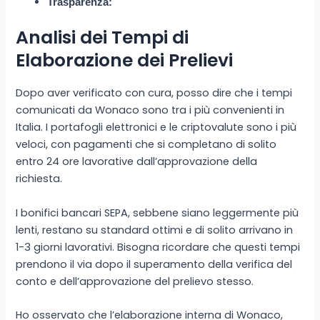
Trasparenza:
Analisi dei Tempi di
Elaborazione dei Prelievi
Dopo aver verificato con cura, posso dire che i tempi
comunicati da Wonaco sono tra i più convenienti in
Italia. I portafogli elettronici e le criptovalute sono i più
veloci, con pagamenti che si completano di solito
entro 24 ore lavorative dall’approvazione della
richiesta.
I bonifici bancari SEPA, sebbene siano leggermente più
lenti, restano su standard ottimi e di solito arrivano in
1-3 giorni lavorativi. Bisogna ricordare che questi tempi
prendono il via dopo il superamento della verifica del
conto e dell’approvazione del prelievo stesso.
Ho osservato che l’elaborazione interna di Wonaco,