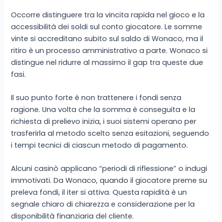
Occorre distinguere tra la vincita rapida nel gioco e la
accessibilità dei soldi sul conto giocatore. Le somme
vinte si accreditano subito sul saldo di Wonaco, ma il
ritiro è un processo amministrativo a parte. Wonaco si
distingue nel ridurre al massimo il gap tra queste due
fasi.
Il suo punto forte è non trattenere i fondi senza
ragione. Una volta che la somma è conseguita e la
richiesta di prelievo inizia, i suoi sistemi operano per
trasferirla al metodo scelto senza esitazioni, seguendo
i tempi tecnici di ciascun metodo di pagamento.
Alcuni casinò applicano “periodi di riflessione” o indugi
immotivati. Da Wonaco, quando il giocatore preme su
preleva fondi, il iter si attiva. Questa rapidità è un
segnale chiaro di chiarezza e considerazione per la
disponibilità finanziaria del cliente.