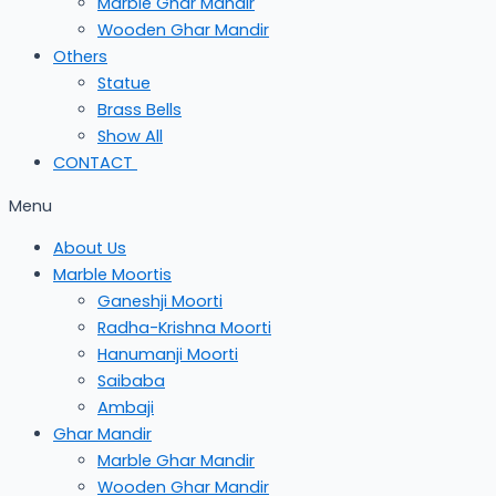
Marble Ghar Mandir
Wooden Ghar Mandir
Others
Statue
Brass Bells
Show All
CONTACT
Menu
About Us
Marble Moortis
Ganeshji Moorti
Radha-Krishna Moorti
Hanumanji Moorti
Saibaba
Ambaji
Ghar Mandir
Marble Ghar Mandir
Wooden Ghar Mandir