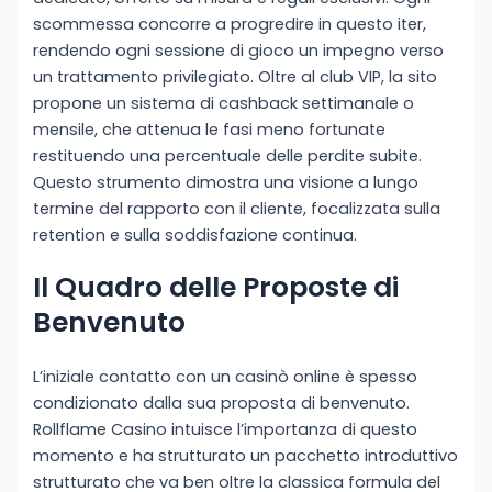
scommessa concorre a progredire in questo iter,
rendendo ogni sessione di gioco un impegno verso
un trattamento privilegiato. Oltre al club VIP, la sito
propone un sistema di cashback settimanale o
mensile, che attenua le fasi meno fortunate
restituendo una percentuale delle perdite subite.
Questo strumento dimostra una visione a lungo
termine del rapporto con il cliente, focalizzata sulla
retention e sulla soddisfazione continua.
Il Quadro delle Proposte di
Benvenuto
L’iniziale contatto con un casinò online è spesso
condizionato dalla sua proposta di benvenuto.
Rollflame Casino intuisce l’importanza di questo
momento e ha strutturato un pacchetto introduttivo
strutturato che va ben oltre la classica formula del