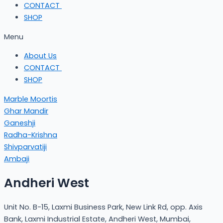
CONTACT
SHOP
Menu
About Us
CONTACT
SHOP
Marble Moortis
Ghar Mandir
Ganeshji
Radha-Krishna
Shivparvatiji
Ambaji
Andheri West
Unit No. B-15, Laxmi Business Park, New Link Rd, opp. Axis
Bank, Laxmi Industrial Estate, Andheri West, Mumbai,