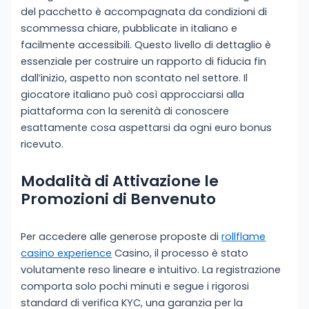
del pacchetto è accompagnata da condizioni di
scommessa chiare, pubblicate in italiano e
facilmente accessibili. Questo livello di dettaglio è
essenziale per costruire un rapporto di fiducia fin
dall’inizio, aspetto non scontato nel settore. Il
giocatore italiano può così approcciarsi alla
piattaforma con la serenità di conoscere
esattamente cosa aspettarsi da ogni euro bonus
ricevuto.
Modalità di Attivazione le
Promozioni di Benvenuto
Per accedere alle generose proposte di
rollflame
casino experience
Casino, il processo è stato
volutamente reso lineare e intuitivo. La registrazione
comporta solo pochi minuti e segue i rigorosi
standard di verifica KYC, una garanzia per la