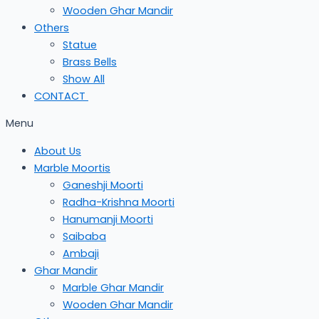
Wooden Ghar Mandir
Others
Statue
Brass Bells
Show All
CONTACT
Menu
About Us
Marble Moortis
Ganeshji Moorti
Radha-Krishna Moorti
Hanumanji Moorti
Saibaba
Ambaji
Ghar Mandir
Marble Ghar Mandir
Wooden Ghar Mandir