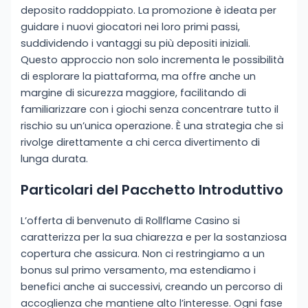
deposito raddoppiato. La promozione è ideata per
guidare i nuovi giocatori nei loro primi passi,
suddividendo i vantaggi su più depositi iniziali.
Questo approccio non solo incrementa le possibilità
di esplorare la piattaforma, ma offre anche un
margine di sicurezza maggiore, facilitando di
familiarizzare con i giochi senza concentrare tutto il
rischio su un’unica operazione. È una strategia che si
rivolge direttamente a chi cerca divertimento di
lunga durata.
Particolari del Pacchetto Introduttivo
L’offerta di benvenuto di Rollflame Casino si
caratterizza per la sua chiarezza e per la sostanziosa
copertura che assicura. Non ci restringiamo a un
bonus sul primo versamento, ma estendiamo i
benefici anche ai successivi, creando un percorso di
accoglienza che mantiene alto l’interesse. Ogni fase