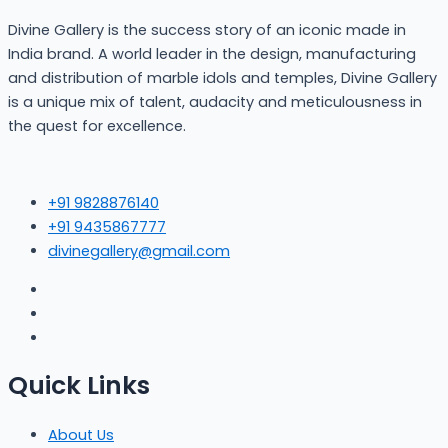
Divine Gallery is the success story of an iconic made in
India brand. A world leader in the design, manufacturing
and distribution of marble idols and temples, Divine Gallery
is a unique mix of talent, audacity and meticulousness in
the quest for excellence.
+91 9828876140
+91 9435867777
divinegallery@gmail.com
Quick Links
About Us