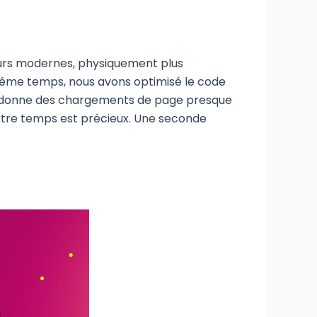
veurs modernes, physiquement plus
e même temps, nous avons optimisé le code
ine donne des chargements de page presque
votre temps est précieux. Une seconde