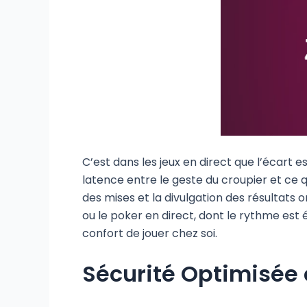
C’est dans les jeux en direct que l’écart es
latence entre le geste du croupier et ce 
des mises et la divulgation des résultats 
ou le poker en direct, dont le rythme est
confort de jouer chez soi.
Sécurité Optimisée 