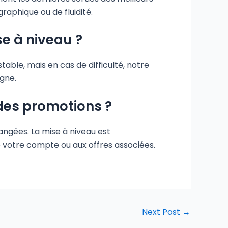
raphique ou de fluidité.
se à niveau ?
table, mais en cas de difficulté, notre
igne.
 des promotions ?
angées. La mise à niveau est
e votre compte ou aux offres associées.
Next Post
→