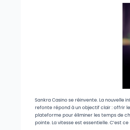
Sankra Casino se réinvente. La nouvelle i
refonte répond à un objectif clair : offrir 
plateforme pour éliminer les temps de cha
pointe. La vitesse est essentielle. C’est ce