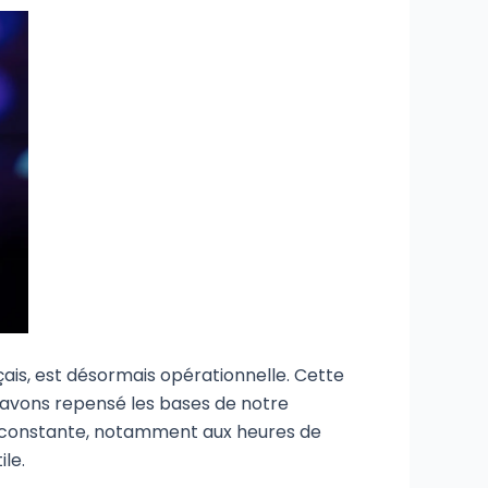
çais, est désormais opérationnelle. Cette
ous avons repensé les bases de notre
té constante, notamment aux heures de
ile.