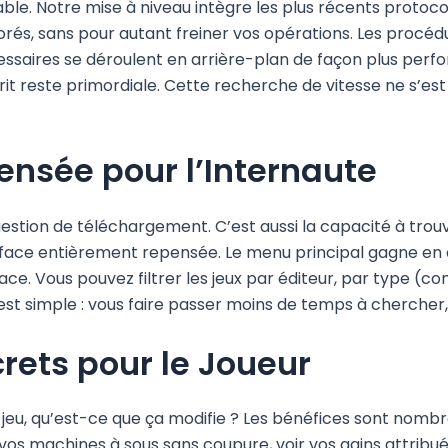
able. Notre mise à niveau intègre les plus récents protoco
és, sans pour autant freiner vos opérations. Les procédu
essaires se déroulent en arrière-plan de façon plus perf
prit reste primordiale. Cette recherche de vitesse ne s’e
nsée pour l’Internaute
uestion de téléchargement. C’est aussi la capacité à trou
face entièrement repensée. Le menu principal gagne en cl
cace. Vous pouvez filtrer les jeux par éditeur, par type 
est simple : vous faire passer moins de temps à chercher,
rets pour le Joueur
jeu, qu’est-ce que ça modifie ? Les bénéfices sont nombr
 vos machines à sous sans coupure, voir vos gains attribués