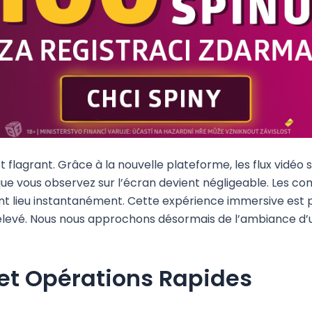
t flagrant. Grâce à la nouvelle plateforme, les flux vidéo s
que vous observez sur l’écran devient négligeable. Les c
ont lieu instantanément. Cette expérience immersive est p
 élevé. Nous nous approchons désormais de l’ambiance d’u
et Opérations Rapides